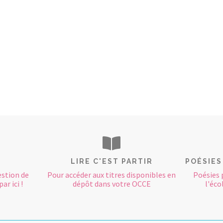
LIRE C'EST PARTIR
POÉSIES
estion de
Pour accéder aux titres disponibles en
Poésies 
ar ici !
dépôt dans votre OCCE
l'éco