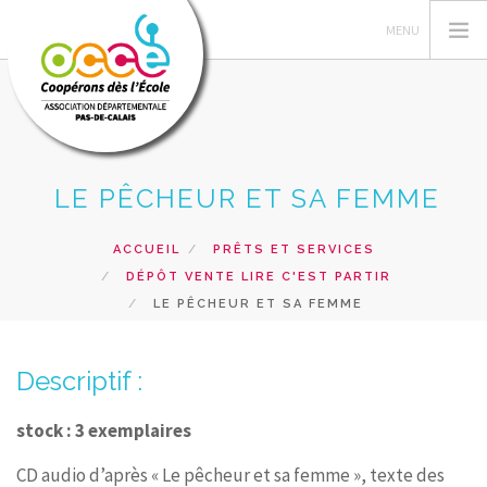
LE PÊCHEUR ET SA FEMME
L'OCCE 62
GERER SA COOPERATIVE
ACCUEIL
PRÊTS ET SERVICES
NOS ACTIONS PEDAGOGIQUES
DÉPÔT VENTE LIRE C'EST PARTIR
RESSOURCES ET SERVICES
LE PÊCHEUR ET SA FEMME
FORMATIONS
Descriptif :
RECHERCHER
CONTACT
stock : 3 exemplaires
CD audio d’après « Le pêcheur et sa femme », texte des