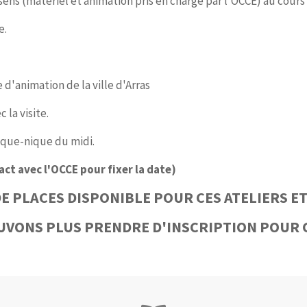
5 sens (matériel et animation pris en charge par l'OCCE) au cour
e.
 d'animation de la ville d'Arras
 la visite.
pique-nique du midi.
act avec l'OCCE pour fixer la date)
E PLACES DISPONIBLE POUR CES ATELIERS ET
UVONS PLUS PRENDRE D'INSCRIPTION POUR 