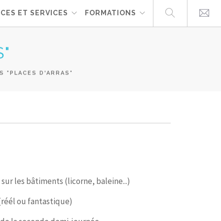
CES ET SERVICES
FORMATIONS
S"
S "PLACES D'ARRAS"
ur les bâtiments (licorne, baleine...)
(réél ou fantastique)