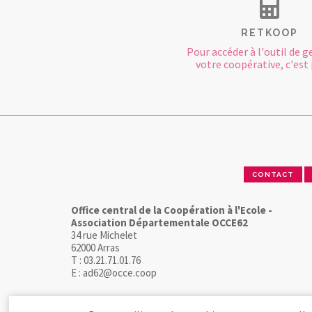
RETKOOP
Pour accéder à l'outil de g
votre coopérative, c'est p
CONTACT
Office central de la Coopération à l'Ecole -
Association Départementale OCCE62
34 rue Michelet
62000 Arras
T : 03.21.71.01.76
E : ad62@occe.coop