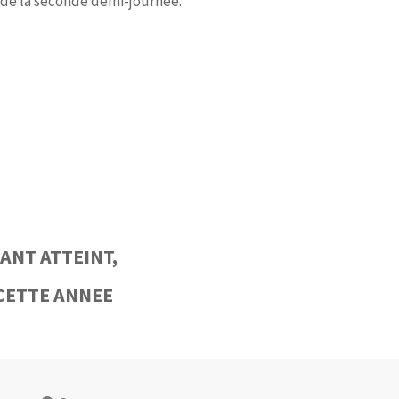
s de la seconde demi-journée.
ANT ATTEINT,
CETTE ANNEE