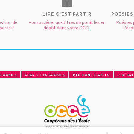
LIRE C'EST PARTIR
POÉSIES
estion de
Pour accéder aux titres disponibles en
Poésies 
ar ici !
dépôt dans votre OCCE
l'éco
COOKIES
CHARTE DES COOKIES
MENTIONS LÉGALES
FÉDÉRAT