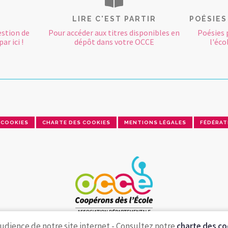
LIRE C'EST PARTIR
POÉSIES
estion de
Pour accéder aux titres disponibles en
Poésies 
ar ici !
dépôt dans votre OCCE
l'éco
COOKIES
CHARTE DES COOKIES
MENTIONS LÉGALES
FÉDÉRAT
udience de notre site internet - Consultez notre
charte des co