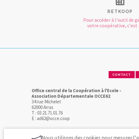
RETKOOP
Pour accéder à l'outil de g
votre coopérative, c'est p
CONTACT
Office central de la Coopération à l'Ecole -
Association Départementale OCCE62
34 rue Michelet
62000 Arras
T : 03.21.71.01.76
E : ad62@occe.coop
Nous utilisons des cookies pour mesurer l'a