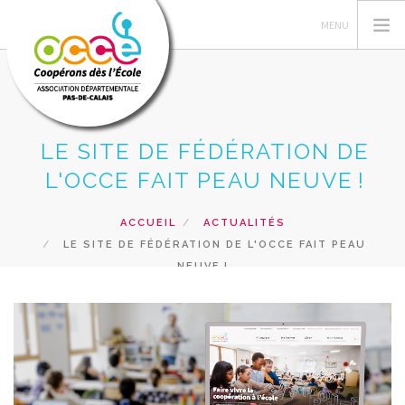
LE SITE DE FÉDÉRATION DE
L'OCCE 62
L'OCCE FAIT PEAU NEUVE !
GERER SA COOPERATIVE
NOS ACTIONS PEDAGOGIQUES
ACCUEIL
ACTUALITÉS
LE SITE DE FÉDÉRATION DE L'OCCE FAIT PEAU
RESSOURCES ET SERVICES
NEUVE !
FORMATIONS
RECHERCHER
CONTACT